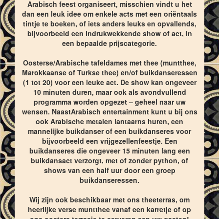
Arabisch feest organiseert, misschien vindt u het
dan een leuk idee om enkele acts met een oriëntaals
tintje te boeken, of iets anders leuks en opvallends,
bijvoorbeeld een indrukwekkende show of act, in
een bepaalde prijscategorie.
Oosterse/Arabische tafeldames met thee (muntthee,
Marokkaanse of Turkse thee) en/of buikdanseressen
(1 tot 20) voor een leuke act. De show kan ongeveer
10 minuten duren, maar ook als avondvullend
programma worden opgezet – geheel naar uw
wensen. NaastArabisch entertainment kunt u bij ons
ook Arabische metalen lantaarns huren, een
mannelijke buikdanser of een buikdanseres voor
bijvoorbeeld een vrijgezellenfeestje. Een
buikdanseres die ongeveer 15 minuten lang een
buikdansact verzorgt, met of zonder python, of
shows van een half uur door een groep
buikdanseressen.
Wij zijn ook beschikbaar met ons theeterras, om
heerlijke verse muntthee vanaf een karretje of op