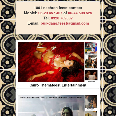
1001 nachten feest contact
Mobiel:
06-29 457 407
of
06-44 508 525
Tel:
0320 769037
E-mail:
buikdans.feest@gmail.com
Cairo Themafeest Entertainment