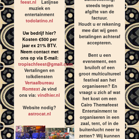
feest.nl
Latijnse
steeds tegen
muziek en
afgifte van de
entertainment
factuur.
todolatino.nl
Houdt u er rekening
mee dat wij geen
Uw bedrijf hier?
betalingen achteraf
Kosten €500 per
accepteren.
jaar ex 21% BTV.
Neem contact met
Bent u een
ons op via E-mail:
evenement, een
tropischfeest@gmail.com
bruiloft of een
Vertalingen en
groot multicultureel
tolkdiensten
festival aan het
Vertaalbureau
organiseren? En
Romtext
Je vind
vraagt u zich af wat
ons via:
vindhier.nl
het kost om een
Cairo Themafeest
Website nodig?
Entertainment te
astrocat.nl
organiseren in een
zaal, tent, of in de
buitenlucht neer te
zetten? Wij kunnen