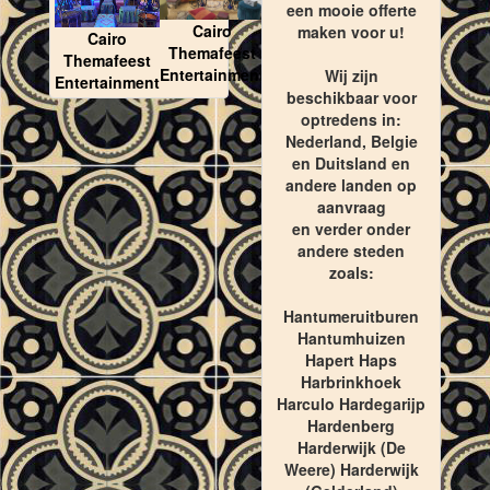
een mooie offerte
Cairo
maken voor u!
Cairo
Themafeest
Themafeest
Entertainment
Wij zijn
Entertainment
beschikbaar voor
optredens in:
Nederland, Belgie
en Duitsland en
andere landen op
aanvraag
en verder onder
andere steden
zoals:
Hantumeruitburen
Hantumhuizen
Hapert Haps
Harbrinkhoek
Harculo Hardegarijp
Hardenberg
Harderwijk (De
Weere) Harderwijk