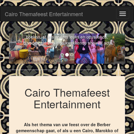
Cairo Themafeest Entertainment
Toggl
naviga
Cairo Themafeest Entertainment: euk idee
om enkele acts met een oriëntaals tintje te
boeken, of iets anders leuks en opvallends,
bijvoorbeeld een indrukwekkende show of act.
Cairo Themafeest
Entertainment
Als het thema van uw feest over de Berber
gemeenschap gaat, of als u een Cairo, Marokko of