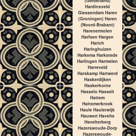
(Gelderland)
Hardinxveld
Giessendam Haren
(Groningen) Haren
(Noord-Brabant)
Harenermolen
Harfsen Hargen
Harich
Haringhuizen
Harkema Harkstede
Harlingen Harmelen
Harreveld
Harskamp Hartwerd
Haskerdijken
Haskerhorne
Hasselo Hasselt
Hattem
Hattemerbroek
Haule Haulerwijk
Hauwert Havelte
Havelterberg
Hazerswoude-Dorp
Hazerswoude-